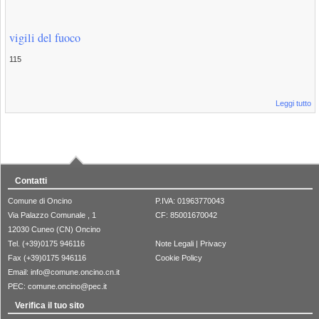
vigili del fuoco
115
Leggi tutto
Contatti
Comune di Oncino
P.IVA: 01963770043
Via Palazzo Comunale , 1
CF: 85001670042
12030 Cuneo (CN) Oncino
Tel. (+39)0175 946116
Note Legali
|
Privacy
Fax (+39)0175 946116
Cookie Policy
Email:
info@comune.oncino.cn.it
PEC:
comune.oncino@pec.it
Verifica il tuo sito