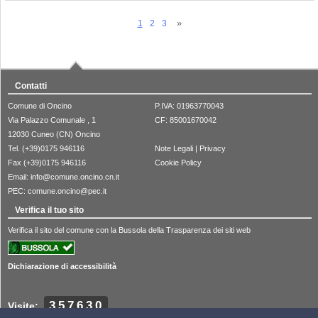
1
2
3
Contatti
Comune di Oncino
P.IVA: 01963770043
Via Palazzo Comunale , 1
CF: 85001670042
12030 Cuneo (CN) Oncino
Tel. (+39)0175 946116
Note Legali
|
Privacy
Fax (+39)0175 946116
Cookie Policy
Email:
info@comune.oncino.cn.it
PEC:
comune.oncino@pec.it
Verifica il tuo sito
Verifica il sito del comune con la Bussola della Trasparenza dei siti web
Dichiarazione di accessibilità
357630
Visite: