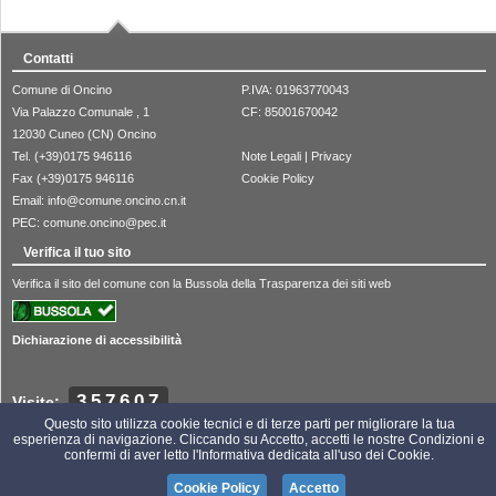
Contatti
Comune di Oncino
P.IVA: 01963770043
Via Palazzo Comunale , 1
CF: 85001670042
12030 Cuneo (CN) Oncino
Tel. (+39)0175 946116
Note Legali
|
Privacy
Fax (+39)0175 946116
Cookie Policy
Email:
info@comune.oncino.cn.it
PEC:
comune.oncino@pec.it
Verifica il tuo sito
Verifica il sito del comune con la Bussola della Trasparenza dei siti web
Dichiarazione di accessibilità
357607
Visite:
Questo sito utilizza cookie tecnici e di terze parti per migliorare la tua
esperienza di navigazione. Cliccando su Accetto, accetti le nostre Condizioni e
confermi di aver letto l'Informativa dedicata all'uso dei Cookie.
Portale realizzato da Gaspari Web
Cookie Policy
Accetto