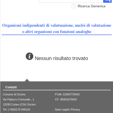
Ricerca Generica
Organismi indipendenti di valutuazione, nuclei di valutazione
o altri organismi con funzioni analoghe
Nessun risultato trovato
Contatti
Comune di Oncino
P.IVA: 01963770043
Via Palazzo Comunale , 1
CF: 85001670042
12030 Cuneo (CN) Oncino
Tel. (+39)0175 946116
Note Legali
|
Privacy