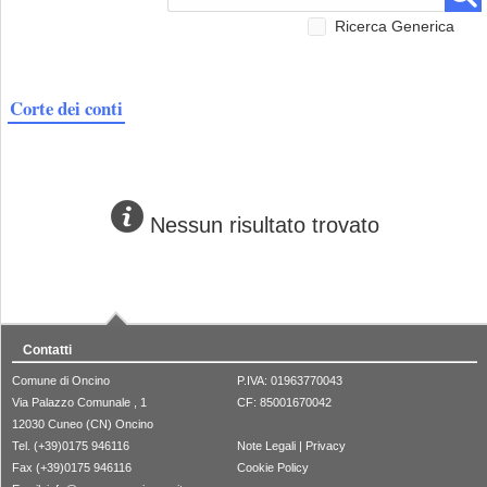
Ricerca Generica
Corte dei conti
Nessun risultato trovato
Contatti
Comune di Oncino
P.IVA: 01963770043
Via Palazzo Comunale , 1
CF: 85001670042
12030 Cuneo (CN) Oncino
Tel. (+39)0175 946116
Note Legali
|
Privacy
Fax (+39)0175 946116
Cookie Policy