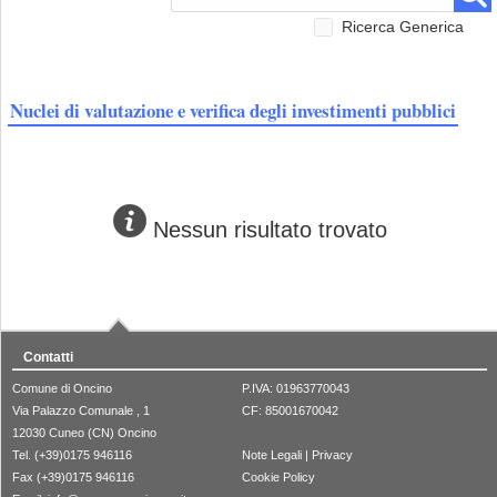
Ricerca Generica
Nuclei di valutazione e verifica degli investimenti pubblici
Nessun risultato trovato
Contatti
Comune di Oncino
P.IVA: 01963770043
Via Palazzo Comunale , 1
CF: 85001670042
12030 Cuneo (CN) Oncino
Tel. (+39)0175 946116
Note Legali
|
Privacy
Fax (+39)0175 946116
Cookie Policy