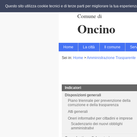
Questo sito utilizza cookie tecnici e di terze parti per migliorare la tua esperien
Comune di
Oncino
Home
La città
Il comune
Serv
Sei in:
Home
>
Amministrazione Trasparente
Indicatori
Disposizioni generali
Piano triennale per prevenzione della
corruzione e della trasparenza
Atti generali
Oneri informativi per cittadini e imprese
Scadenzario dei nuovi obblighi
amministrativi