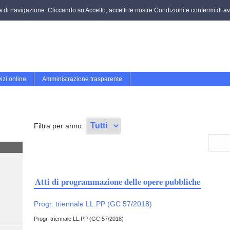
za di navigazione. Cliccando su Accetto, accetti le nostre Condizioni e confermi di ave
izi online
Amministrazione trasparente
Filtra per anno:
Atti di programmazione delle opere pubbliche
Progr. triennale LL.PP (GC 57/2018)
Progr. triennale LL.PP (GC 57/2018)