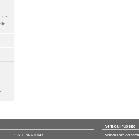
iche
elle
e
Verifica il tuo sito
P.IVA: 01963770043
Verifica il sito del co