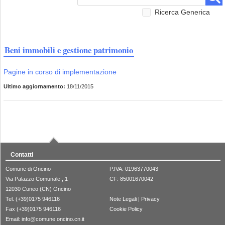
Ricerca Generica
Beni immobili e gestione patrimonio
Pagine in corso di implementazione
Ultimo aggiornamento:
18/11/2015
Contatti
Comune di Oncino
P.IVA: 01963770043
Via Palazzo Comunale , 1
CF: 85001670042
12030 Cuneo (CN) Oncino
Tel. (+39)0175 946116
Note Legali
|
Privacy
Fax (+39)0175 946116
Cookie Policy
Email:
info@comune.oncino.cn.it